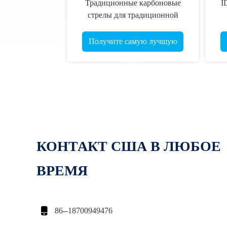
Традиционные карбоновые
I
стрелы для традиционной
стрельбы из лука длиной
34"-35"-36"-37"-38"-39" с
Получите самую лучшую
жесткостью
цену
400/500/600/700/800, диаметром
6,2 мм (.245")
КОНТАКТ США В ЛЮБОЕ
ВРЕМЯ

86--18700949476