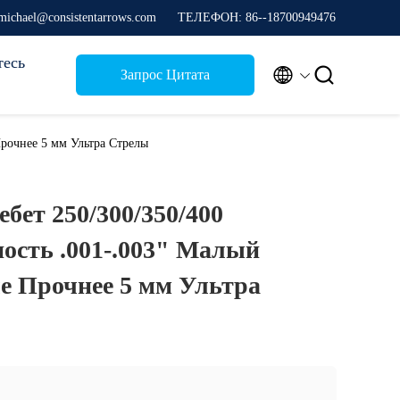
michael@consistentarrows.com
ТЕЛЕФОН: 86--18700949476
тесь


Запрос Цитата
Прочнее 5 мм Ультра Стрелы
ебет 250/300/350/400
ость .001-.003" Малый
е Прочнее 5 мм Ультра