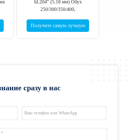
ник
Id.204" (5.18 мм) Обух
250/300/350/400,
",
Прямолинейность .001-.003",
32" 5 мм Ультра-легкие, более
Получите самую лучшую
елы
прочные стрелы для охоты и
цену
стрельбы по мишеням
нание сразу в нас