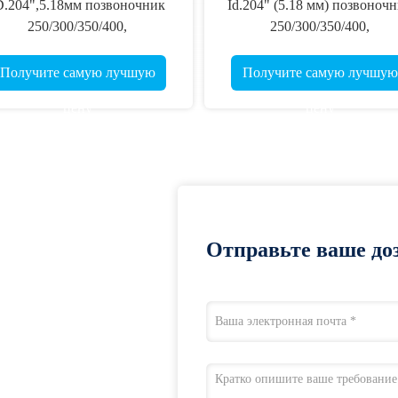
D.204",5.18мм позвоночник
Id.204" (5.18 мм) позвоноч
250/300/350/400,
250/300/350/400,
прямота.001-.003 ",32"
прямолинейность .001-.003
проникновение Ультра
малый диаметр 5 мм,
Получите самую лучшую
Получите самую лучшую
охотничьи стрелы убийцы
сверхточные охотничьи стр
цену
цену
для мишеней
Отправьте ваше доз