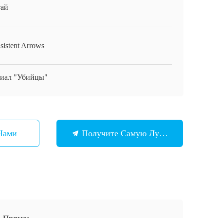
ай
sistent Arrows
иал "Убийцы"
Нами
Получите Самую Лучшую Цену