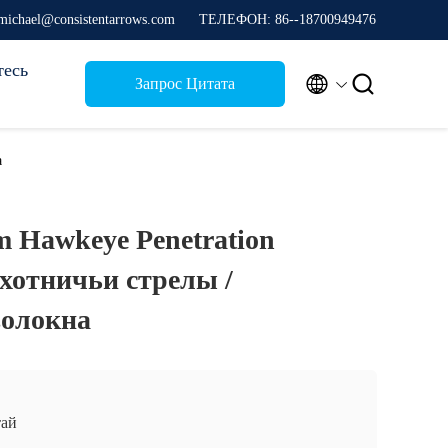
michael@consistentarrows.com
ТЕЛЕФОН: 86--18700949476
тесь


Запрос Цитата
а
m Hawkeye Penetration
хотничьи стрелы /
волокна
ай