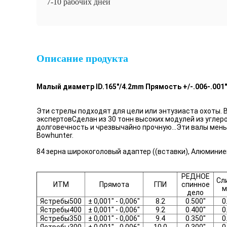
7-10 рабочих дней
Описание продукта
Малый диаметр ID.165"/4.2mm Прямость +/-.006-.001
Эти стрелы подходят для цели или энтузиаста охоты. В
экспертовСделан из 30 тонн высоких модулей из углер
долговечность и чрезвычайно прочную...Эти валы мен
Bowhunter.
84 зерна широкоголовый адаптер ((вставки), Алюминиев
РЕДНОЕ
Сл
ИТМ
Прямота
ГПИ
спинное
м
дело
Ястребы500
± 0,001" - 0,006"
8.2
0.500"
0
Ястребы400
± 0,001" - 0,006"
9.2
0.400"
0
Ястребы350
± 0,001" - 0,006"
9.4
0.350"
0