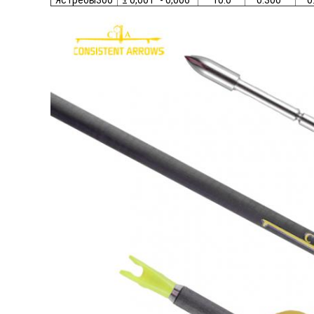
Ястребы300
± 0,001" - 0,006"
10.0
0.300"
0