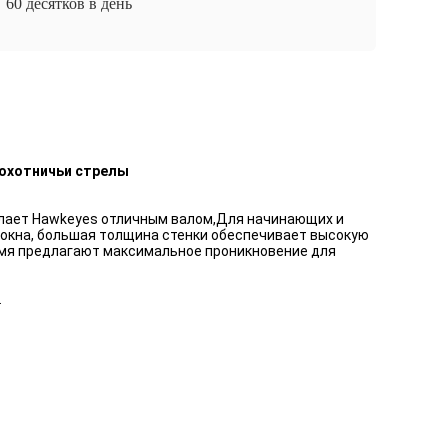
60 десятков в день
 охотничьи стрелы
о делает Hawkeyes отличным валом,Для начинающих и
олокна, большая толщина стенки обеспечивает высокую
емя предлагают максимальное проникновение для
.