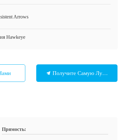
sistent Arrows
ия Hawkeye
Нами
Получите Самую Лучшую Цену
Прямость: