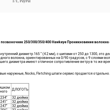
T/T, PayPal
" позвоночник 250/300/350/400 Hawkeye Проникновение волокна
нутренний диаметр.165 ′′ (4.2 мм), с шипами от 250 до 1300, эт
одного волокна, ориентированных на 0/90 градусов, с 9 слоями в
ьшего диаметра имеют отличное сопротивление ветру в то же вр
ые наружные, Nocks, Fletching шпаги сервис продается отдельно.
ишком
ДЛОГОТЬ
ного
.234"
32 дюйма
.241"
32 дюйма
.247"
32 дюйма