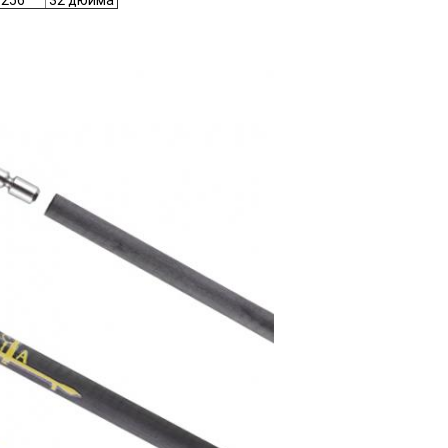
.256"
32 дюйма