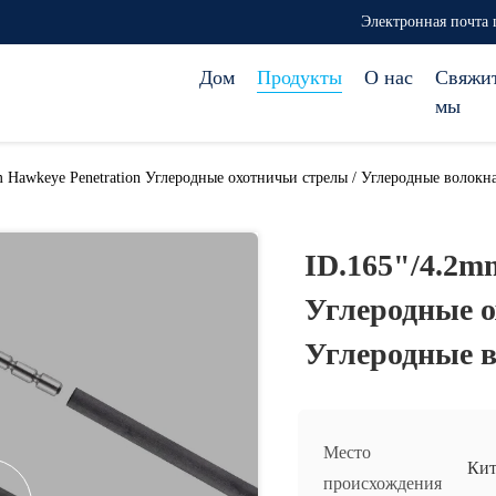
Электронная почта 
Дом
Продукты
О нас
Свяжи
мы
 Hawkeye Penetration Углеродные охотничьи стрелы / Углеродные волокн
ID.165"/4.2m
Углеродные о
Углеродные 
Место
Кит
происхождения