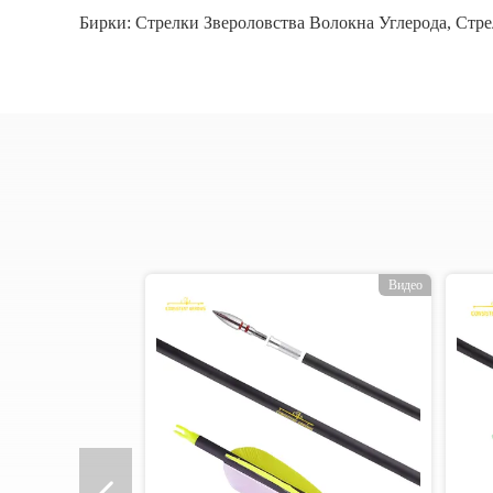
Бирки:
Стрелки Звероловства Волокна Углерода
,
Стре
о
Видео