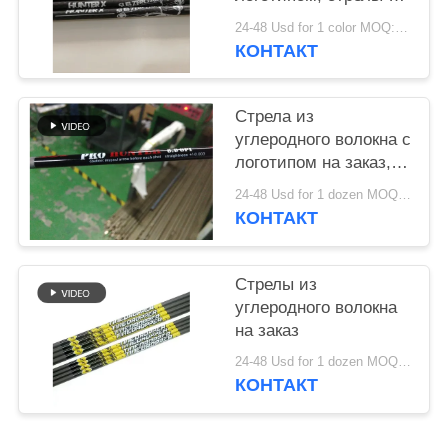
напечатанным
24-48 Usd for 1 color MOQ:12pcs
логотипом,
КОНТАКТ
настраиваемые
стрелы для охоты и
цели, болты для
Стрела из
арбалета
углеродного волокна с
логотипом на заказ,
стрелы с
24-48 Usd for 1 dozen MOQ:12pcs
шелкографией,
КОНТАКТ
стрелы из дерева и
камуфляжным
рисунком с
Стрелы из
логотипом,
углеродного волокна
нанесенным методом
на заказ
термопереноса
24-48 Usd for 1 dozen MOQ:12PCS
КОНТАКТ