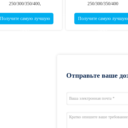
250/300/350/400,
250/300/350/400
прямота.001-.003 ",32"
Прямолинейность .001-.00
проникновение Ультра
Малый диаметр Легче Проч
Получите самую лучшую
Получите самую лучшую
охотничьи стрелы убийцы
5 мм Ультра Стрелы
цену
цену
Отправьте ваше доз