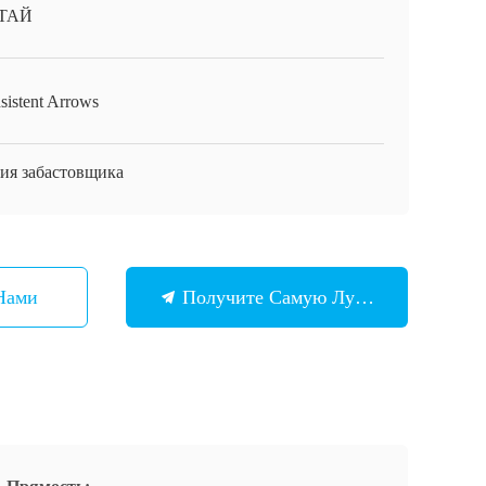
ТАЙ
sistent Arrows
ия забастовщика
Нами
Получите Самую Лучшую Цену