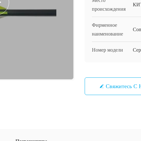
Место
КИ
происхождения
Фирменное
Con
наименование
Номер модели
Сер
Свяжитесь С 