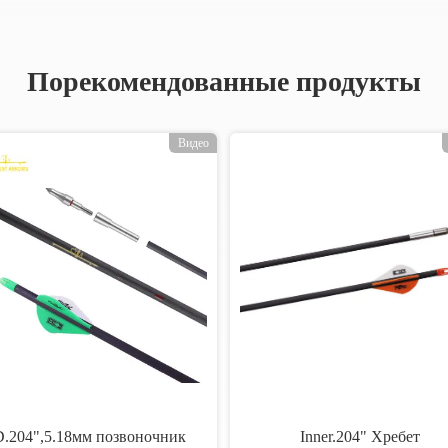
Порекомендованные продукты
Видео
D.204",5.18мм позвоночник
Inner.204" Хребет