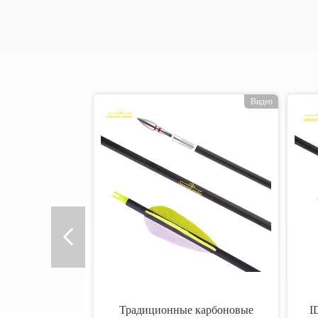
о
Видео
Традиционные карбоновые
I