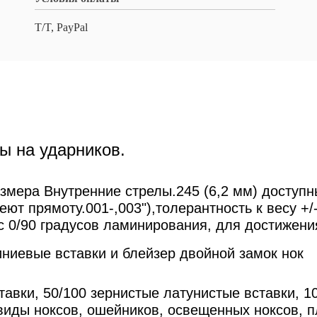
T/T, PayPal
ы на ударников.
мера Внутренние стрелы.245 (6,2 мм) доступны
еют прямоту.001-,003"),толерантность к весу +
с 0/90 градусов ламинирования, для достижени
ниевые вставки и блейзер двойной замок нок
авки, 50/100 зернистые латунистые вставки, 1
виды ноксов, ошейников, освещенных ноксов, п