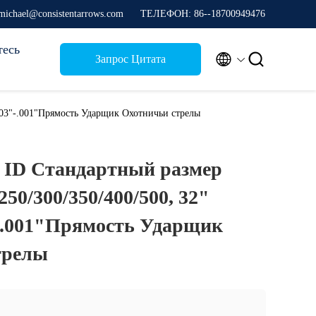
michael@consistentarrows.com
ТЕЛЕФОН: 86--18700949476
тесь


Запрос Цитата
.003"-.001"Прямость Ударщик Охотничьи стрелы
м) ID Стандартный размер
50/300/350/400/500, 32"
-.001"Прямость Ударщик
трелы