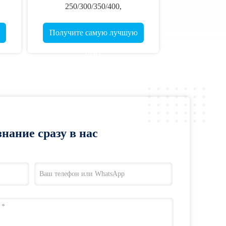
250/300/350/400,
3"
прямолинейность .001-.003",
нее
малый диаметр 5 мм,
Получите самую лучшую
сверхточные охотничьи стрелы
цену
для мишеней
нание сразу в нас