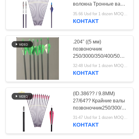
волокна Тронные валы
(Spine
35.66 Usd for 1 dozen MOQ:Перед использованием убедитесь, что товар находится в хорошем состоянии. Не используйте, если есть к
250/300/350/400/500/600/700
КОНТАКТ
Охотничьи стрелы
.204" ((5 мм)
позвоночник
250/3000/350/400/500
Убийца Малый
32-48 Usd for 1 dozen MOQ:Перед использованием убедитесь, что товар находится в хорошем состоянии. Не используйте, если есть к
диаметр охотничьи
КОНТАКТ
стрелы
(ID.386?? / 9.8MM)
27/64?? Крайние валы
позвоночник250/300/350
прямота.003-.001?? 3d
31-47 Usd for 1 dozen MOQ:Перед использованием убедитесь, что товар находится в хорошем состоянии. Не используйте, если есть к
и внутренние лас-веги
КОНТАКТ
Стрелы