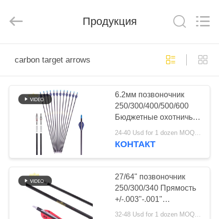
2026
Consistent
Arrows.
Продукция
All
Rights
Reserved.
ДОМ
carbon target arrows
ПРОДУКТЫ
6.2мм позвоночник
250/300/400/500/600
О
Бюджетные охотничьи
НАС
стрелы.003" Прямая
24-40 Usd for 1 dozen MOQ:Перед использованием убедитесь, что товар находится в хорошем состоянии. Не используйте, если есть к
или более прямая
КОНТАКТ
стрела
ПУТЕШЕСТВИЕ
ФАБРИКИ
27/64" позвоночник
250/300/340 Прямость
+/-.003"-.001"
ПРОВЕРКА
Наибольший диаметр
32-48 Usd for 1 dozen MOQ:Перед использованием убедитесь, что товар находится в хорошем состоянии. Не используйте, если есть к