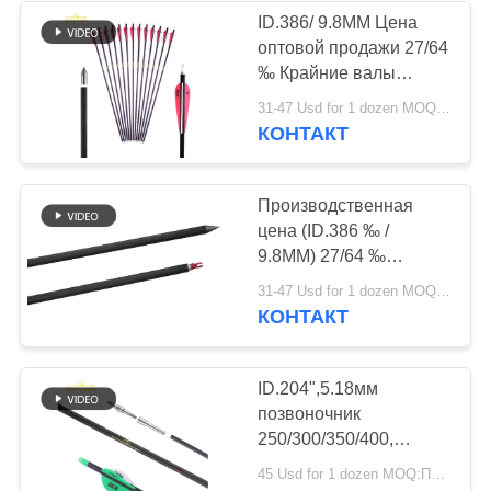
ID.386/ 9.8MM Цена
оптовой продажи 27/64
‰ Крайние валы
Spine250/300/350 3d и
31-47 Usd for 1 dozen MOQ:Перед использованием убедитесь, что товар находится в хорошем состоянии. Не используйте, если есть к
внутренние лас веги
КОНТАКТ
Стрелы
Производственная
цена (ID.386 ‰ /
9.8MM) 27/64 ‰
Крайние валы
31-47 Usd for 1 dozen MOQ:Перед использованием убедитесь, что товар находится в хорошем состоянии. Не используйте, если есть к
Spine250 / 300 / 350 3d
КОНТАКТ
и внутренние лас веги
Стрелы
ID.204",5.18мм
позвоночник
250/300/350/400,
прямота.001-.003 ",32"
45 Usd for 1 dozen MOQ:Перед использованием убедитесь, что товар находится в хорошем состоянии. Не используйте, если есть к
проникновение Ультра